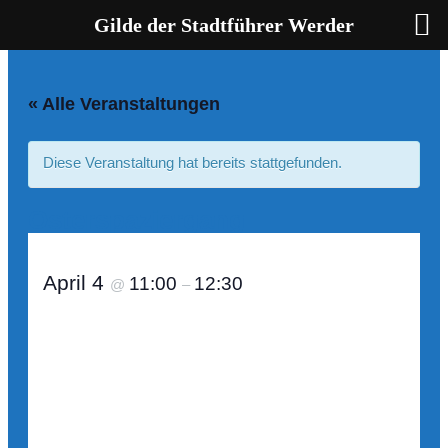
Zum
Gilde der Stadtführer Werder
Inhalt
springen
« Alle Veranstaltungen
Diese Veranstaltung hat bereits stattgefunden.
Osterspaziergang
April 4
11:00
12:30
@
–