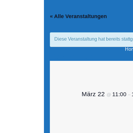
Zum
Inhalt
« Alle Veranstaltungen
springen
Diese Veranstaltung hat bereits statt
Ho
Saisonstart
März 22
11:00
@
–